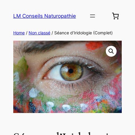
LM Conseils Naturopathie
Home
/
Non classé
/ Séance d’Iridologie (Complet)