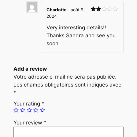
g
Charlotte
–
août 9,
2024
Rated
2
out
of 5
Very interesting details!!
Thanks Sandra and see you
soon
Add a review
Votre adresse e-mail ne sera pas publiée.
Les champs obligatoires sont indiqués avec
*
Your rating
*
Your review
*