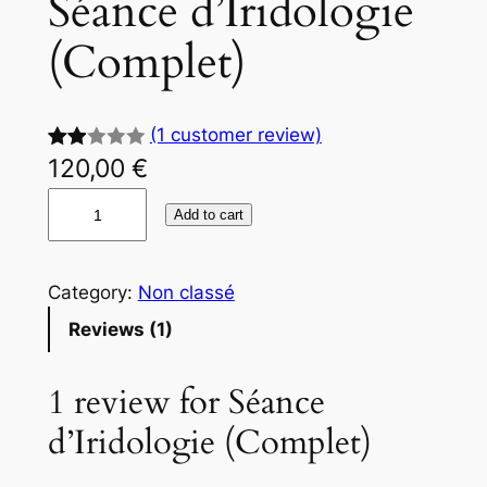
Séance d’Iridologie
(Complet)
(1 customer review)
120,00
€
Rate
1
d
Add to cart
2.00
out
of 5
Category:
Non classé
bas
Reviews (1)
ed
on
1 review for
Séance
cus
tome
d’Iridologie (Complet)
r
ratin